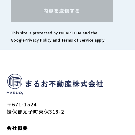
This site is protected by reCAPTCHA and the
Google
Privacy Policy
and
Terms of Service
apply.
〒671-1524
揖保郡太子町東保318-2
会社概要